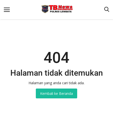
Beranda
Binkam
404
Terms & Conditions
Giat Ops
Halaman tidak ditemukan
Reskrim
Halaman yang anda cari tidak ada.
Polisi Kita
Kembali ke Beranda
Lantas