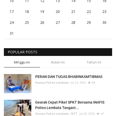
10
11
12
13
14
15
16
17
18
19
20
21
22
23
24
25
26
27
28
29
30
31
POPULAR POSTS
Minggu ini
Bulan ini
Tahun ini
PERAN DAN TUGAS BHABINKAMTIBMAS
Humas Polres Lembata
Jul 25, 2023
84
Gearak Cepat Piket SPKT Bersama INAFIS
Polres Lembata Tangani...
Humas Polres Lembata - NTT
Jul 30, 2026
67