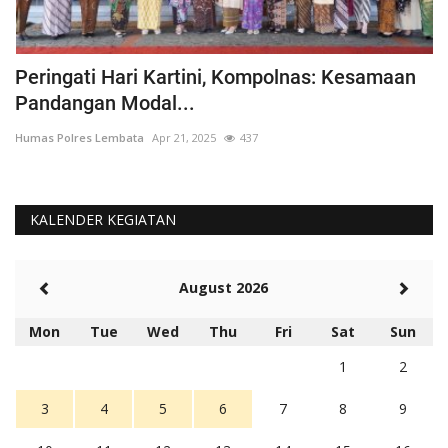
Peringati Hari Kartini, Kompolnas: Kesamaan
K
Pandangan Modal...
Hu
Humas Polres Lembata
Apr 21, 2025
437
KALENDER KEGIATAN
August 2026
Mon
Tue
Wed
Thu
Fri
Sat
Sun
1
2
3
4
5
6
7
8
9