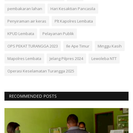
pembakaran lahan
Hari Kesaktian Pancasila
Penyiraman air keras
Plt Kapolres Lembata
KPUD Lembata
Pelayanan Publik
OPS PEKAT TURANGGA 2023
Ile Ape Timur
Minggu Kasih
Mapolres Lembata
Jelang Pilpres 2024
Lewoleba NTT
Operasi Keselamatan Turangga 2025
RECOMMENDED POSTS