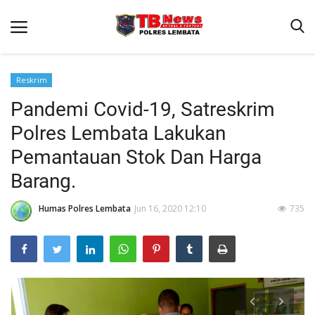
Reskrim
Pandemi Covid-19, Satreskrim
Beranda
Polres Lembata Lakukan
Binkam
Pemantauan Stok Dan Harga
Terms & Conditions
Barang.
Giat Ops
Humas Polres Lembata
Jun 16, 2020 12:10
735
Reskrim
Polisi Kita
Lantas