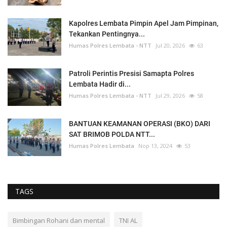
Kapolres Lembata Pimpin Apel Jam Pimpinan,
Tekankan Pentingnya...
Humas Polres Lembata - NTT
Jul 20, 2026
63
Patroli Perintis Presisi Samapta Polres
Lembata Hadir di...
Humas Polres Lembata - NTT
Jul 29, 2026
58
BANTUAN KEAMANAN OPERASI (BKO) DARI
SAT BRIMOB POLDA NTT...
Humas Polres Lembata
Nop 13, 2024
53
TAGS
Bimbingan Rohani dan mental
TNI AL