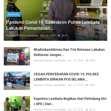
Reskrim
Pandemi Covid-19, Satreskrim Polres Lembata
Lakukan Pemantauan...
Humas Polres Lembata
Jun 16, 2020
6929
Bhabinkamtibmas Dan Tim Relawan Lakukan
Deklarasi Jangan...
Humas Polres Lembata
Apr 27, 2020
4903
CEGAH PENYEBARAN COVID-19, POLRES
LEMBATA DIRIKAN POS SELAMA...
Humas Polres Lembata
Apr 27, 2020
7481
Kapolres Lembata Bagikan Alat Pelindung Diri
( APD ) Dan...
Humas Polres Lembata
Apr 26, 2020
8013