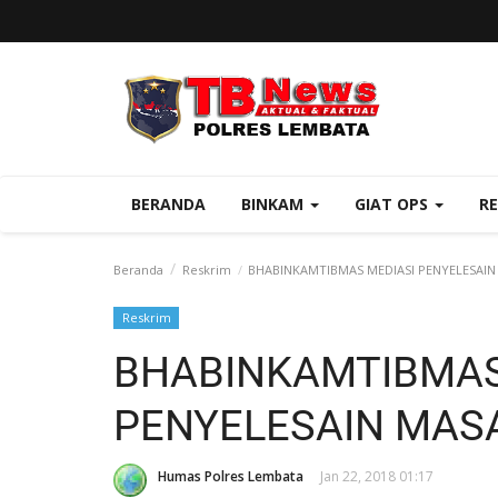
BERANDA
BINKAM
GIAT OPS
R
Beranda
Reskrim
BHABINKAMTIBMAS MEDIASI PENYELESAI
Reskrim
BHABINKAMTIBMAS
PENYELESAIN MA
Humas Polres Lembata
Jan 22, 2018 01:17