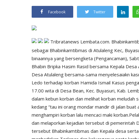
Facebook
Twitter
Tribratanews Lembata.com. Bhabinkamtib
sebagai Bhabinkamtibmas di Atulaleng Kec, Buya
binaannya yang bersengketa (Pengancaman), Sabtu
Bhabin Bripka Hasim Rasid bersama Kepala Desa A
Desa Atulaleng bersama-sama menyelesaiakn kasu
Ledo terhadap korban Hamida Ismail Kasus pengan
17.00 wita di Desa Bean, Kec. Buyasuri, Kab. Lem
dalam kebun korban dan melihat korban meludah
kedang “tau ini orang mondar mandir di jalan bua
menghampiri korban lalu mencaci maki korban.Pe
dan melaporkan kejadian tersebut di pemerintah D
tersebut Bhabinkamtibmas dan Kepala desa serta
menhadirkan Terlapor dan keluarganya serta korba