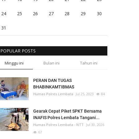
24
25
26
27
28
29
30
31
POPULAR POSTS
Minggu ini
Bulan ini
Tahun ini
PERAN DAN TUGAS
BHABINKAMTIBMAS
Humas Polres Lembata
Jul 25, 2023
84
Gearak Cepat Piket SPKT Bersama
INAFIS Polres Lembata Tangani...
Humas Polres Lembata - NTT
Jul 30, 2026
67