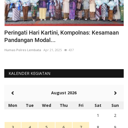
Peringati Hari Kartini, Kompolnas: Kesamaan
K
Pandangan Modal...
Hu
Humas Polres Lembata
Apr 21, 2025
437
KALENDER KEGIATAN
August 2026
Mon
Tue
Wed
Thu
Fri
Sat
Sun
1
2
3
4
5
6
7
8
9