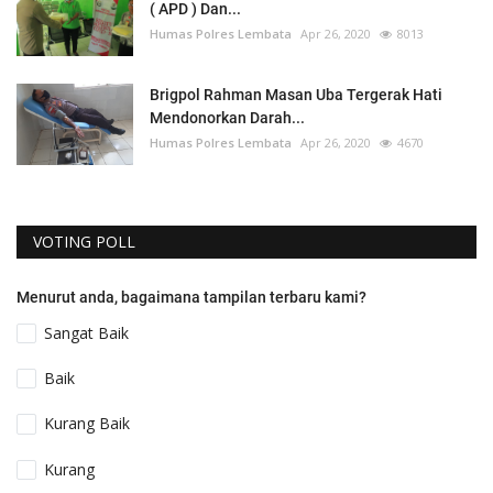
( APD ) Dan...
Humas Polres Lembata
Apr 26, 2020
8013
Brigpol Rahman Masan Uba Tergerak Hati
Mendonorkan Darah...
Humas Polres Lembata
Apr 26, 2020
4670
VOTING POLL
Menurut anda, bagaimana tampilan terbaru kami?
Sangat Baik
Baik
Kurang Baik
Kurang