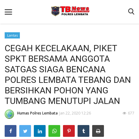
Lantas
CEGAH KECELAKAAN, PIKET
Beranda
SPKT BERSAMA ANGGOTA
Binkam
SATGAS SIAGA BENCANA
Terms & Conditions
POLRES LEMBATA TEBANG DAN
Giat Ops
BERSIHKAN POHON YANG
Reskrim
TUMBANG MENUTUPI JALAN
Polisi Kita
Humas Polres Lembata
Jan 22, 2020 12:26
677
Lantas