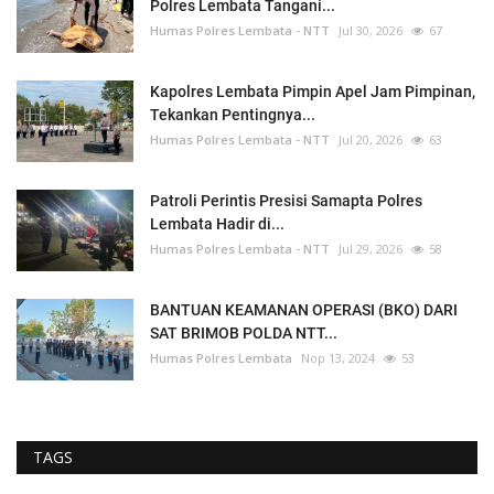
Polres Lembata Tangani...
Humas Polres Lembata - NTT
Jul 30, 2026
67
Kapolres Lembata Pimpin Apel Jam Pimpinan,
Tekankan Pentingnya...
Humas Polres Lembata - NTT
Jul 20, 2026
63
Patroli Perintis Presisi Samapta Polres
Lembata Hadir di...
Humas Polres Lembata - NTT
Jul 29, 2026
58
BANTUAN KEAMANAN OPERASI (BKO) DARI
SAT BRIMOB POLDA NTT...
Humas Polres Lembata
Nop 13, 2024
53
TAGS