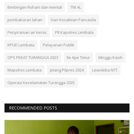
Bimbingan Rohani dan mental
TNI AL
pembakaran lahan
Hari Kesaktian Pancasila
Penyiraman air keras
Plt Kapolres Lembata
KPUD Lembata
Pelayanan Publik
OPS PEKAT TURANGGA 2023
Ile Ape Timur
Minggu Kasih
Mapolres Lembata
Jelang Pilpres 2024
Lewoleba NTT
Operasi Keselamatan Turangga 2025
RECOMMENDED POSTS