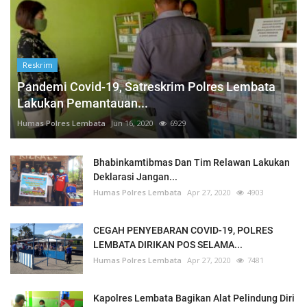
Reskrim
Pandemi Covid-19, Satreskrim Polres Lembata
Lakukan Pemantauan...
Humas Polres Lembata
Jun 16, 2020
6929
Bhabinkamtibmas Dan Tim Relawan Lakukan
Deklarasi Jangan...
Humas Polres Lembata
Apr 27, 2020
4903
CEGAH PENYEBARAN COVID-19, POLRES
LEMBATA DIRIKAN POS SELAMA...
Humas Polres Lembata
Apr 27, 2020
7481
Kapolres Lembata Bagikan Alat Pelindung Diri