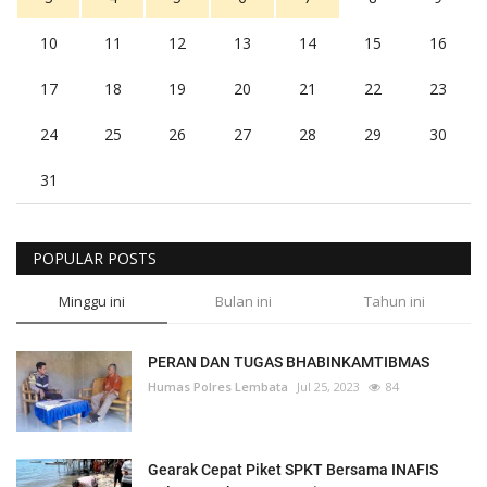
10
11
12
13
14
15
16
17
18
19
20
21
22
23
24
25
26
27
28
29
30
31
POPULAR POSTS
Minggu ini
Bulan ini
Tahun ini
PERAN DAN TUGAS BHABINKAMTIBMAS
Humas Polres Lembata
Jul 25, 2023
84
Gearak Cepat Piket SPKT Bersama INAFIS