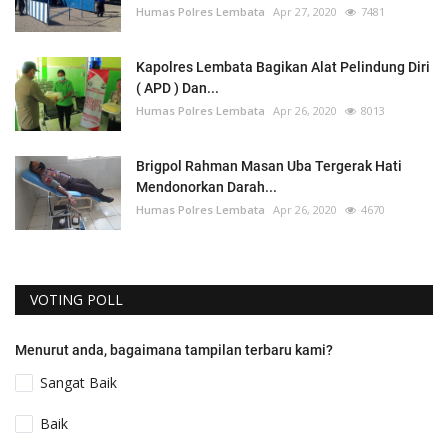
Humas Polres Lembata
Apr 27, 2020
7481
Kapolres Lembata Bagikan Alat Pelindung Diri
( APD ) Dan...
Humas Polres Lembata
Apr 26, 2020
8013
Brigpol Rahman Masan Uba Tergerak Hati
Mendonorkan Darah...
Humas Polres Lembata
Apr 26, 2020
4670
VOTING POLL
Menurut anda, bagaimana tampilan terbaru kami?
Sangat Baik
Baik