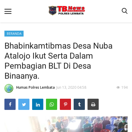
BERANDA
Bhabinkamtibmas Desa Nuba
Beranda
Atalojo Ikut Serta Dalam
Binkam
Pembagian BLT Di Desa
Terms & Conditions
Binaanya.
Giat Ops
Humas Polres Lembata
Jun 13, 2020 04:58
194
Reskrim
Polisi Kita
Lantas