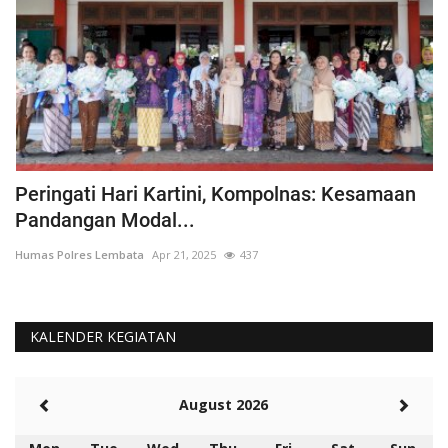
Peringati Hari Kartini, Kompolnas: Kesamaan
K
Pandangan Modal...
Hu
Humas Polres Lembata
Apr 21, 2025
437
KALENDER KEGIATAN
August 2026