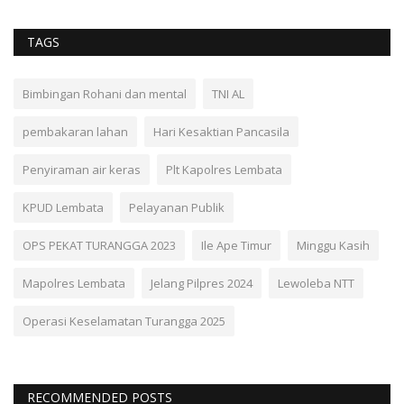
TAGS
Bimbingan Rohani dan mental
TNI AL
pembakaran lahan
Hari Kesaktian Pancasila
Penyiraman air keras
Plt Kapolres Lembata
KPUD Lembata
Pelayanan Publik
OPS PEKAT TURANGGA 2023
Ile Ape Timur
Minggu Kasih
Mapolres Lembata
Jelang Pilpres 2024
Lewoleba NTT
Operasi Keselamatan Turangga 2025
RECOMMENDED POSTS