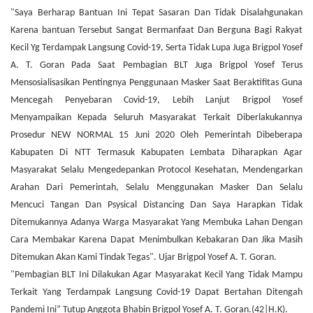
"Saya Berharap Bantuan Ini Tepat Sasaran Dan Tidak Disalahgunakan
Karena bantuan Tersebut Sangat Bermanfaat Dan Berguna Bagi Rakyat
Kecil Yg Terdampak Langsung Covid-19, Serta Tidak Lupa Juga Brigpol Yosef
A. T. Goran Pada Saat Pembagian BLT Juga Brigpol Yosef Terus
Mensosialisasikan Pentingnya Penggunaan Masker Saat Beraktifitas Guna
Mencegah Penyebaran Covid-19, Lebih Lanjut Brigpol Yosef
Menyampaikan Kepada Seluruh Masyarakat Terkait Diberlakukannya
Prosedur NEW NORMAL 15 Juni 2020 Oleh Pemerintah Dibeberapa
Kabupaten Di NTT Termasuk Kabupaten Lembata Diharapkan Agar
Masyarakat Selalu Mengedepankan Protocol Kesehatan, Mendengarkan
Arahan Dari Pemerintah, Selalu Menggunakan Masker Dan Selalu
Mencuci Tangan Dan Psysical Distancing Dan Saya Harapkan Tidak
Ditemukannya Adanya Warga Masyarakat Yang Membuka Lahan Dengan
Cara Membakar Karena Dapat Menimbulkan Kebakaran Dan Jika Masih
Ditemukan Akan Kami Tindak Tegas". Ujar Brigpol Yosef A. T. Goran.
"Pembagian BLT Ini Dilakukan Agar Masyarakat Kecil Yang Tidak Mampu
Terkait Yang Terdampak Langsung Covid-19 Dapat Bertahan Ditengah
Pandemi Ini” Tutup Anggota Bhabin Brigpol Yosef A. T. Goran.
(42|H.K).