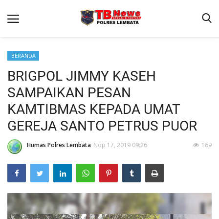
BERANDA
BRIGPOL JIMMY KASEH
Beranda
SAMPAIKAN PESAN
Binkam
KAMTIBMAS KEPADA UMAT
Terms & Conditions
GEREJA SANTO PETRUS PUOR
Giat Ops
Humas Polres Lembata
Nop 17, 2019 09:26
169
Reskrim
Polisi Kita
Lantas