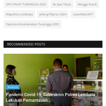
OPS PEKAT TURANGGA 2023
Ile Ape Timur
Minggu Kasih
Mapolres Lembata
Jelang Pilpres 2024
Lewoleba NTT
Operasi Keselamatan Turangga 2025
RECOMMENDED POSTS
Reskrim
Pandemi Covid-19, Satreskrim Polres Lembata
Lakukan Pemantauan...