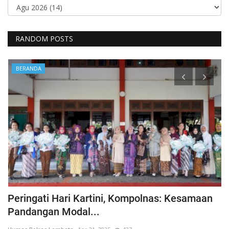
RANDOM POSTS
BERANDA
Peringati Hari Kartini, Kompolnas: Kesamaan
K
Pandangan Modal...
Hu