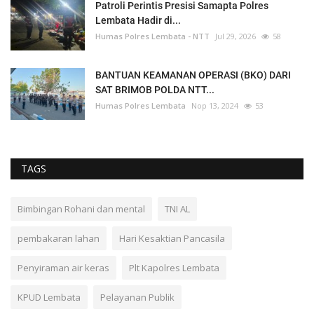
Patroli Perintis Presisi Samapta Polres
Lembata Hadir di...
Humas Polres Lembata - NTT
Jul 29, 2026
58
BANTUAN KEAMANAN OPERASI (BKO) DARI
SAT BRIMOB POLDA NTT...
Humas Polres Lembata
Nop 13, 2024
53
TAGS
Bimbingan Rohani dan mental
TNI AL
pembakaran lahan
Hari Kesaktian Pancasila
Penyiraman air keras
Plt Kapolres Lembata
KPUD Lembata
Pelayanan Publik