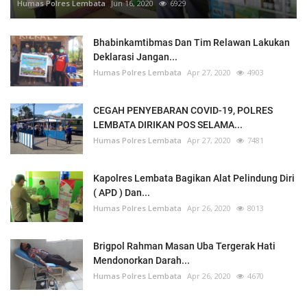
Humas Polres Lembata
Jun 16, 2020
6929
Bhabinkamtibmas Dan Tim Relawan Lakukan
Deklarasi Jangan...
Humas Polres Lembata
Apr 27, 2020
4903
CEGAH PENYEBARAN COVID-19, POLRES
LEMBATA DIRIKAN POS SELAMA...
Humas Polres Lembata
Apr 27, 2020
7481
Kapolres Lembata Bagikan Alat Pelindung Diri
( APD ) Dan...
Humas Polres Lembata
Apr 26, 2020
8013
Brigpol Rahman Masan Uba Tergerak Hati
Mendonorkan Darah...
Humas Polres Lembata
Apr 26, 2020
4670