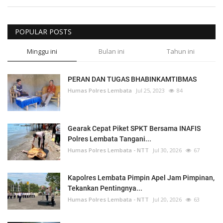
POPULAR POSTS
Minggu ini
Bulan ini
Tahun ini
PERAN DAN TUGAS BHABINKAMTIBMAS
Humas Polres Lembata
Jul 25, 2023
84
Gearak Cepat Piket SPKT Bersama INAFIS
Polres Lembata Tangani...
Humas Polres Lembata - NTT
Jul 30, 2026
67
Kapolres Lembata Pimpin Apel Jam Pimpinan,
Tekankan Pentingnya...
Humas Polres Lembata - NTT
Jul 20, 2026
63