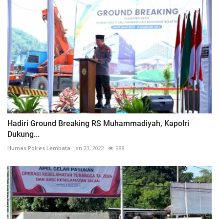
Hadiri Ground Breaking RS Muhammadiyah, Kapolri
Dukung...
Humas Polres Lembata
Jan 23, 2022
988