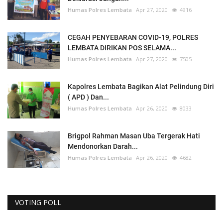
Humas Polres Lembata
Apr 27, 2020
4916
CEGAH PENYEBARAN COVID-19, POLRES
LEMBATA DIRIKAN POS SELAMA...
Humas Polres Lembata
Apr 27, 2020
7505
Kapolres Lembata Bagikan Alat Pelindung Diri
( APD ) Dan...
Humas Polres Lembata
Apr 26, 2020
8033
Brigpol Rahman Masan Uba Tergerak Hati
Mendonorkan Darah...
Humas Polres Lembata
Apr 26, 2020
4682
VOTING POLL