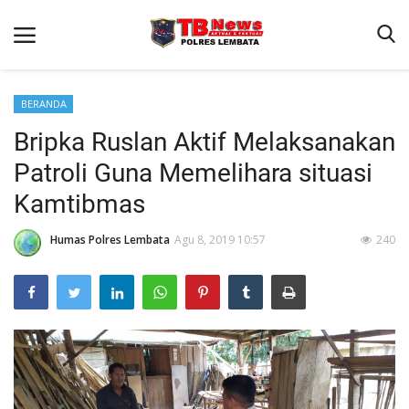
BERANDA
Bripka Ruslan Aktif Melaksanakan
Beranda
Patroli Guna Memelihara situasi
Binkam
Kamtibmas
Terms & Conditions
Humas Polres Lembata
Agu 8, 2019 10:57
240
Giat Ops
Reskrim
Polisi Kita
Lantas