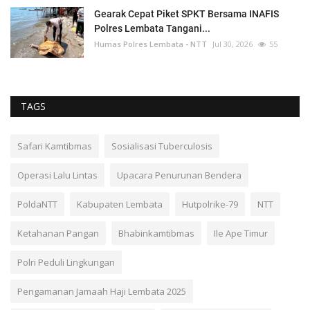
Gearak Cepat Piket SPKT Bersama INAFIS
Polres Lembata Tangani...
Humas Polres Lembata - NTT
Jul 30, 2026
55
TAGS
Safari Kamtibmas
Sosialisasi Tuberculosis
Operasi Lalu Lintas
Upacara Penurunan Bendera
PoldaNTT
Kabupaten Lembata
Hutpolrike-79
NTT
Ketahanan Pangan
Bhabinkamtibmas
Ile Ape Timur
Polri Peduli Lingkungan
Pengamanan Jamaah Haji Lembata 2025