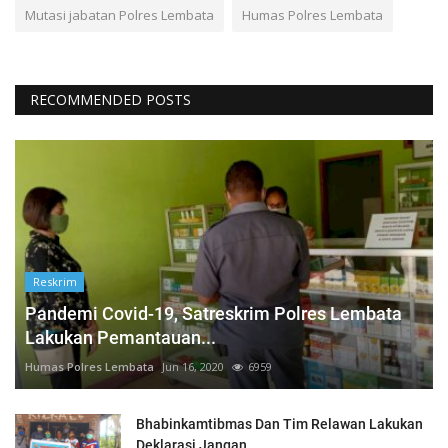
Mutasi jabatan Polres Lembata
Humas Polres Lembata
RECOMMENDED POSTS
Reskrim
Pandemi Covid-19, Satreskrim Polres Lembata
Lakukan Pemantauan...
Humas Polres Lembata
Jun 16, 2020
6959
Bhabinkamtibmas Dan Tim Relawan Lakukan
Deklarasi Jangan...