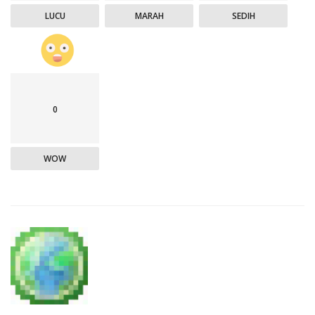
LUCU
MARAH
SEDIH
0
WOW