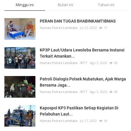
Minggu ini
Bulan ini
Tahun ini
PERAN DAN TUGAS BHABINKAMTIBMAS
Humas Polres Lembata
Jul 25, 2023
71
KP3P Laut/Udara Lewoleba Bersama Instansi
Terkait Amankan...
Humas Polres Lembata - NTT
Agu 3, 2026
69
Patroli Dialogis Polsek Nubatukan, Ajak Warga
Bersama Jaga...
Humas Polres Lembata - NTT
Agu 3, 2026
60
Kapospol KP3 Pastikan Setiap Kegiatan Di
Pelabuhan Laut...
Humas Polres Lembata
Jul 17, 2022
56