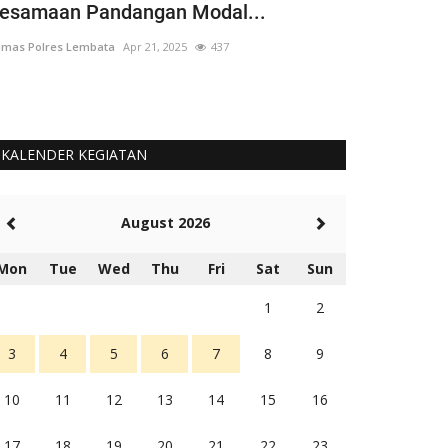
esamaan Pandangan Modal...
Dikerahkan
mas Polres Lembata
Apr 21, 2025
437
Humas Polres Le
KALENDER KEGIATAN
August 2026
Mon
Tue
Wed
Thu
Fri
Sat
Sun
1
2
3
4
5
6
7
8
9
10
11
12
13
14
15
16
17
18
19
20
21
22
23