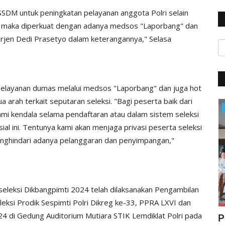
SDM untuk peningkatan pelayanan anggota Polri selain
), maka diperkuat dengan adanya medsos "Laporbang" dan
Irjen Dedi Prasetyo dalam keterangannya," Selasa
 pelayanan dumas melalui medsos "Laporbang" dan juga hot
a arah terkait seputaran seleksi. "Bagi peserta baik dari
BERANDA
mi kendala selama pendaftaran atau dalam sistem seleksi
 ini. Tentunya kami akan menjaga privasi peserta seleksi
nghindari adanya pelanggaran dan penyimpangan,"
 seleksi Dikbangpimti 2024 telah dilaksanakan Pengambilan
ksi Prodik Sespimti Polri Dikreg ke-33, PPRA LXVI dan
4 di Gedung Auditorium Mutiara STIK Lemdiklat Polri pada
ta :
Patroli Malam Hari, Sat Lantas Polres
P