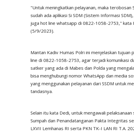
"Untuk meningkatkan pelayanan, maka terobosan S
sudah ada aplikasi Si SDM (Sistem Informasi SDM
juga hot line whatsapp di 0822-1058-2753," kata 
(5/9/2023).
Mantan Kadiv Humas Polri ini menjelaskan tujuan
line di 0822-1058-2753, agar terjadi komunikasi du
BERANDA
satker yang ada di Mabes dan Polda yang mengala
bisa menghubungi nomor WhatsApp dan media sosial
yang menggunakan pelayanan dari SSDM untuk me
tandasnya.
Selain itu kata Dedi, untuk mengawali pelaksanaan
Sumpah dan Penandatanganan Pakta Integritas sele
LXVII Lemhanas RI serta PKN TK-I LAN RI T.A. 202
DESA ROMA,
Waspada TPPO, Kapolres Lemba