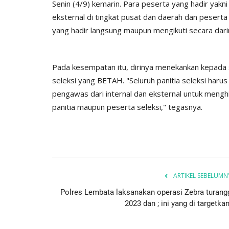
Senin (4/9) kemarin. Para peserta yang hadir yakn
I -
Jangan Termakan Bujuk...
eksternal di tingkat pusat dan daerah dan peserta 
Humas Polres Lembata
Jun 9, 2023
942
yang hadir langsung maupun mengikuti secara dari
8
1525
Pada kesempatan itu, dirinya menekankan kepada 
seleksi yang BETAH. "Seluruh panitia seleksi haru
pengawas dari internal dan eksternal untuk mengh
panitia maupun peserta seleksi," tegasnya.
ARTIKEL SEBELUMN
Polres Lembata laksanakan operasi Zebra turang
2023 dan ; ini yang di targetkan