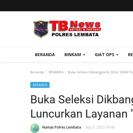
BERANDA
BINKAM
GIAT OPS
R
Beranda
BERANDA
Buka Seleksi Dikbangpimti 2024, SSDM P
BERANDA
Buka Seleksi Dikban
Luncurkan Layanan 
Humas Polres Lembata
Sep 5, 2023 09:45