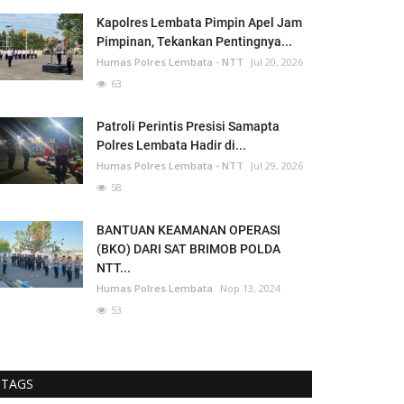
Kapolres Lembata Pimpin Apel Jam
Pimpinan, Tekankan Pentingnya...
Humas Polres Lembata - NTT
Jul 20, 2026
63
Patroli Perintis Presisi Samapta
Polres Lembata Hadir di...
Humas Polres Lembata - NTT
Jul 29, 2026
58
BANTUAN KEAMANAN OPERASI
(BKO) DARI SAT BRIMOB POLDA
NTT...
Humas Polres Lembata
Nop 13, 2024
53
TAGS