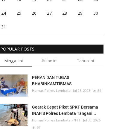
24
25
26
27
28
29
30
31
POPULAR POSTS
Minggu ini
Bulan ini
Tahun ini
PERAN DAN TUGAS
BHABINKAMTIBMAS
Humas Polres Lembata
Jul 25, 2023
84
Gearak Cepat Piket SPKT Bersama
INAFIS Polres Lembata Tangani...
Humas Polres Lembata - NTT
Jul 30, 2026
67