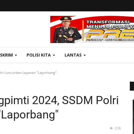
ESKRIM
POLISI KITA
LANTAS
olri Luncurkan Layanan "Laporbang"
gpimti 2024, SSDM Polri
"Laporbang"
208