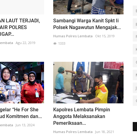
N LAUT TERJADI,
Sambangi Warga Kanit Spkt Ii
AIR POLRES
Polsek Nagawutun Mengajak...
GAP...
Humas Polres Lembata
Okt 15, 2019
Lembata
Agu 22, 2019
1333
gelar “He For She
Kapolres Lembata Pimpin
ud Komitmen dan...
Anggota Melaksanakan
Pemeriksaan...
Lembata
Jun 13, 2024
Humas Polres Lembata
Jun 18, 2021