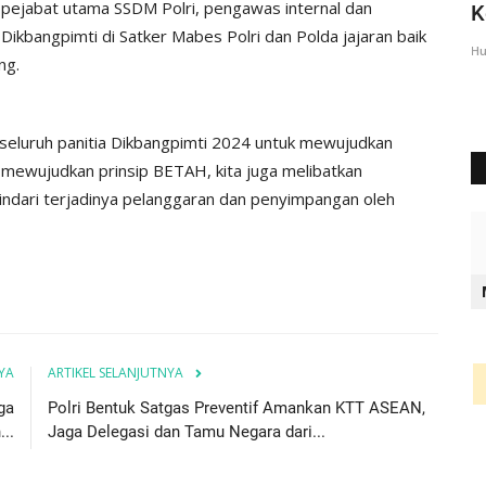
i pejabat utama SSDM Polri, pengawas internal dan
Lembata Berikan Pesan...
K
Dikbangpimti di Satker Mabes Polri dan Polda jajaran baik
Humas Polres Lembata
Feb 23, 2023
823
Hu
ng.
seluruh panitia Dikbangpimti 2024 untuk mewujudkan
s mewujudkan prinsip BETAH, kita juga melibatkan
indari terjadinya pelanggaran dan penyimpangan oleh
YA
ARTIKEL SELANJUTNYA
ga
Polri Bentuk Satgas Preventif Amankan KTT ASEAN,
...
Jaga Delegasi dan Tamu Negara dari...