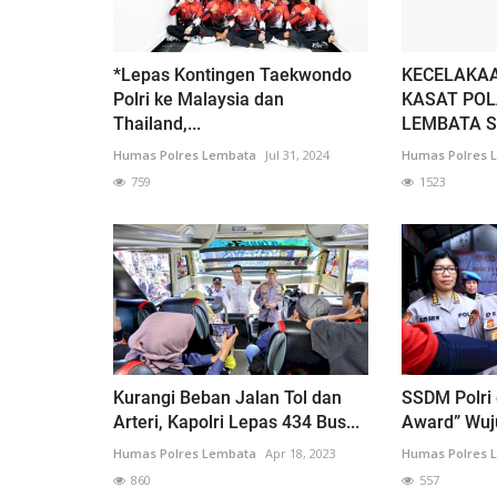
*Lepas Kontingen Taekwondo
KECELAKAA
Polri ke Malaysia dan
KASAT POL
Thailand,...
LEMBATA SI
Humas Polres Lembata
Jul 31, 2024
Humas Polres 
759
1523
Kurangi Beban Jalan Tol dan
SSDM Polri 
Arteri, Kapolri Lepas 434 Bus...
Award” Wuj
Humas Polres Lembata
Apr 18, 2023
Humas Polres 
860
557