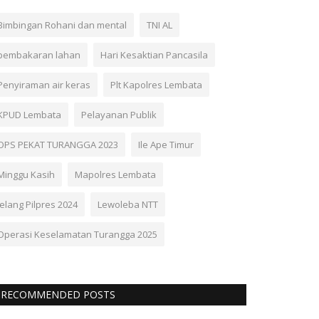
Bimbingan Rohani dan mental
TNI AL
pembakaran lahan
Hari Kesaktian Pancasila
Penyiraman air keras
Plt Kapolres Lembata
KPUD Lembata
Pelayanan Publik
OPS PEKAT TURANGGA 2023
Ile Ape Timur
Minggu Kasih
Mapolres Lembata
Jelang Pilpres 2024
Lewoleba NTT
Operasi Keselamatan Turangga 2025
RECOMMENDED POSTS