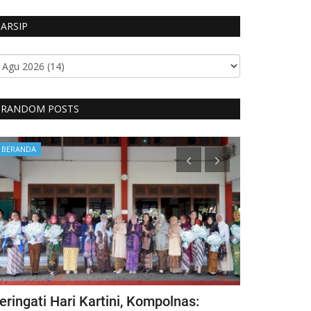
ARSIP
RANDOM POSTS
BERANDA
BERANDA
eringati Hari Kartini, Kompolnas:
Kecelakaan