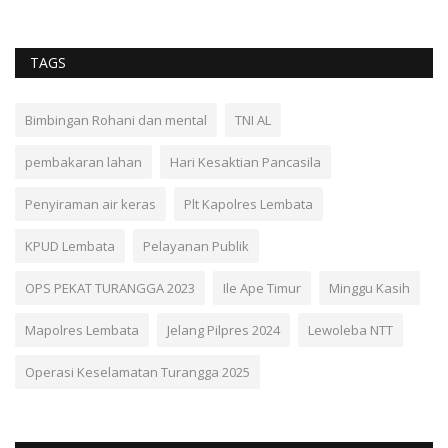
TAGS
Bimbingan Rohani dan mental
TNI AL
pembakaran lahan
Hari Kesaktian Pancasila
Penyiraman air keras
Plt Kapolres Lembata
KPUD Lembata
Pelayanan Publik
OPS PEKAT TURANGGA 2023
Ile Ape Timur
Minggu Kasih
Mapolres Lembata
Jelang Pilpres 2024
Lewoleba NTT
Operasi Keselamatan Turangga 2025