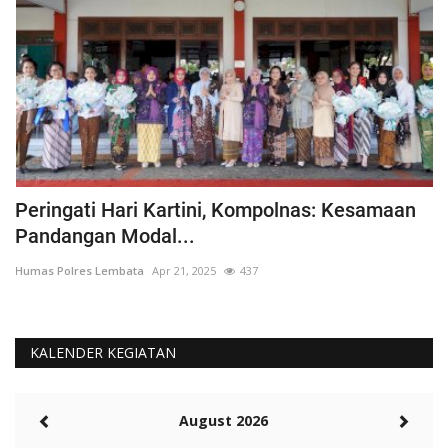
Peringati Hari Kartini, Kompolnas: Kesamaan
K
Pandangan Modal...
Hu
Humas Polres Lembata
Apr 21, 2025
437
KALENDER KEGIATAN
August 2026