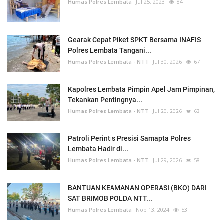
Humas Polres Lembata
Jul 25, 2023
84
Gearak Cepat Piket SPKT Bersama INAFIS
Polres Lembata Tangani...
Humas Polres Lembata - NTT
Jul 30, 2026
67
Kapolres Lembata Pimpin Apel Jam Pimpinan,
Tekankan Pentingnya...
Humas Polres Lembata - NTT
Jul 20, 2026
63
Patroli Perintis Presisi Samapta Polres
Lembata Hadir di...
Humas Polres Lembata - NTT
Jul 29, 2026
58
BANTUAN KEAMANAN OPERASI (BKO) DARI
SAT BRIMOB POLDA NTT...
Humas Polres Lembata
Nop 13, 2024
53