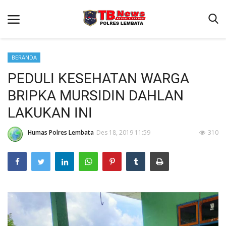
BERANDA
PEDULI KESEHATAN WARGA
Beranda
BRIPKA MURSIDIN DAHLAN
Binkam
LAKUKAN INI
Terms & Conditions
Humas Polres Lembata
Des 18, 2019 11:59
310
Giat Ops
Reskrim
Polisi Kita
Lantas