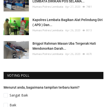
LEMBATA DIRIKAN POS SELAMA...
Humas Polres Lembata
Apr 27, 2020
7481
Kapolres Lembata Bagikan Alat Pelindung Diri
( APD ) Dan...
Humas Polres Lembata
Apr 26, 2020
8013
Brigpol Rahman Masan Uba Tergerak Hati
Mendonorkan Darah...
Humas Polres Lembata
Apr 26, 2020
4670
VOTING POLL
Menurut anda, bagaimana tampilan terbaru kami?
Sangat Baik
Baik