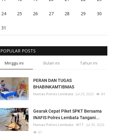
24
25
26
27
28
29
30
31
POPULAR POSTS
Minggu ini
Bulan ini
Tahun ini
PERAN DAN TUGAS
BHABINKAMTIBMAS
Humas Polres Lembata
Jul 25, 2023
84
Gearak Cepat Piket SPKT Bersama
INAFIS Polres Lembata Tangani...
Humas Polres Lembata - NTT
Jul 30, 2026
67