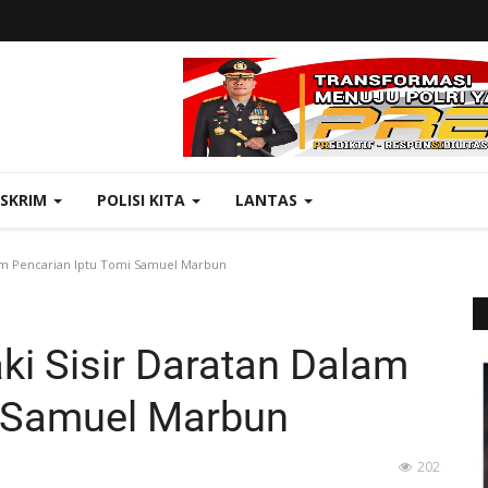
ESKRIM
POLISI KITA
LANTAS
lam Pencarian Iptu Tomi Samuel Marbun
ki Sisir Daratan Dalam
i Samuel Marbun
202