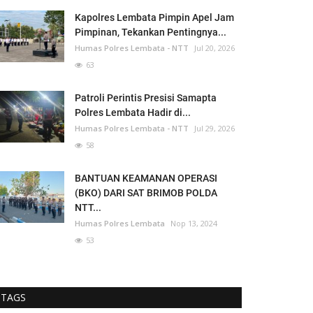
Kapolres Lembata Pimpin Apel Jam
Pimpinan, Tekankan Pentingnya...
Humas Polres Lembata - NTT
Jul 20, 2026
63
Patroli Perintis Presisi Samapta
Polres Lembata Hadir di...
Humas Polres Lembata - NTT
Jul 29, 2026
58
BANTUAN KEAMANAN OPERASI
(BKO) DARI SAT BRIMOB POLDA
NTT...
Humas Polres Lembata
Nop 13, 2024
53
TAGS