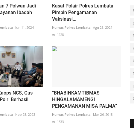
kan 7 Polwan Jadi
Kasat Polair Polres Lembata
layanan Ibadah
Pimpin Pengamanan
Vaksinasi...
Lembata
Jun 11, 2024
Humas Polres Lembata
Agu 28, 2021
1228
Kaops NCS, Gus
“BHABINKAMTIBMAS
Polri Berhasil
HINGALAMAMENGI
PENGAMANAN MISA PALMA”
Lembata
Nop 28, 2023
Humas Polres Lembata
Mar 26, 2018
1533