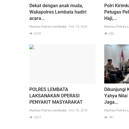
Dekat dengan anak muda,
Polri Kirim
Wakapolres Lembata hadiri
Petugas Pe
acara...
Haji,...
Humas Polres Lembata
Feb 15, 2020
Humas Polres 
2253
662
POLRES LEMBATA
Dikunjungi 
LAKSANAKAN OPERASI
Yahya Nilai 
PENYAKIT MASYARAKAT
Jaga...
Humas Polres Lembata
Des 10, 2018
Humas Polres 
2207
781