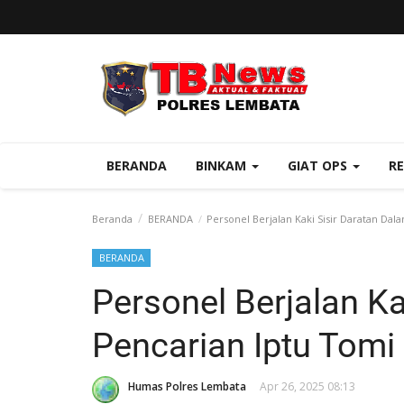
BERANDA
BINKAM
GIAT OPS
R
Beranda
BERANDA
Personel Berjalan Kaki Sisir Daratan Da
BERANDA
Personel Berjalan Ka
Pencarian Iptu Tom
Humas Polres Lembata
Apr 26, 2025 08:13