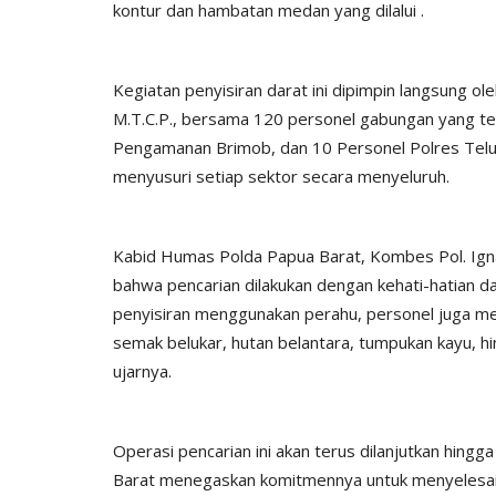
kontur dan hambatan medan yang dilalui .
Kegiatan penyisiran darat ini dipimpin langsung oleh
M.T.C.P., bersama 120 personel gabungan yang ter
Pengamanan Brimob, dan 10 Personel Polres Teluk 
menyusuri setiap sektor secara menyeluruh.
BERANDA
Kabid Humas Polda Papua Barat, Kombes Pol. Igna
bahwa pencarian dilakukan dengan kehati-hatian dan 
penyisiran menggunakan perahu, personel juga mel
semak belukar, hutan belantara, tumpukan kayu, hi
ujarnya.
Operasi pencarian ini akan terus dilanjutkan hingg
res Lembata :
Patroli Malam Hari, Sat Lantas 
Barat menegaskan komitmennya untuk menyelesaik