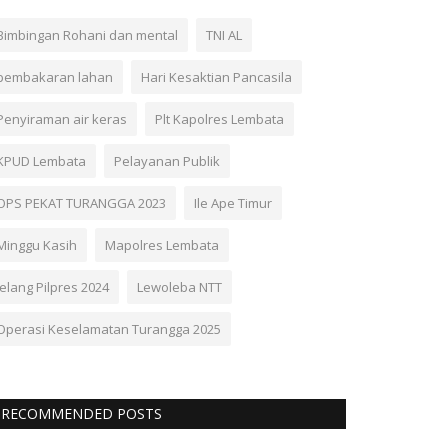
Bimbingan Rohani dan mental
TNI AL
pembakaran lahan
Hari Kesaktian Pancasila
Penyiraman air keras
Plt Kapolres Lembata
KPUD Lembata
Pelayanan Publik
OPS PEKAT TURANGGA 2023
Ile Ape Timur
Minggu Kasih
Mapolres Lembata
Jelang Pilpres 2024
Lewoleba NTT
Operasi Keselamatan Turangga 2025
RECOMMENDED POSTS