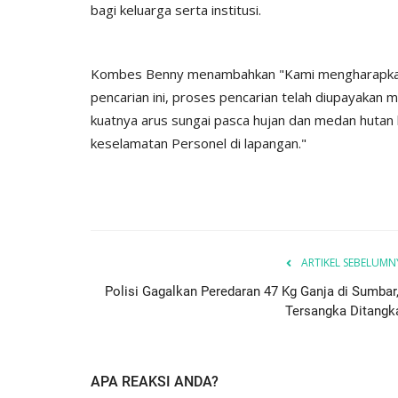
k...
Lembata Berikan Pesan...
bagi keluarga serta institusi.
942
Humas Polres Lembata
Feb 23, 2023
823
Kombes Benny menambahkan "Kami mengharapkan k
pencarian ini, proses pencarian telah diupayakan 
kuatnya arus sungai pasca hujan dan medan huta
keselamatan Personel di lapangan."
ARTIKEL SEBELUMN
Polisi Gagalkan Peredaran 47 Kg Ganja di Sumbar,
Tersangka Ditangk
APA REAKSI ANDA?