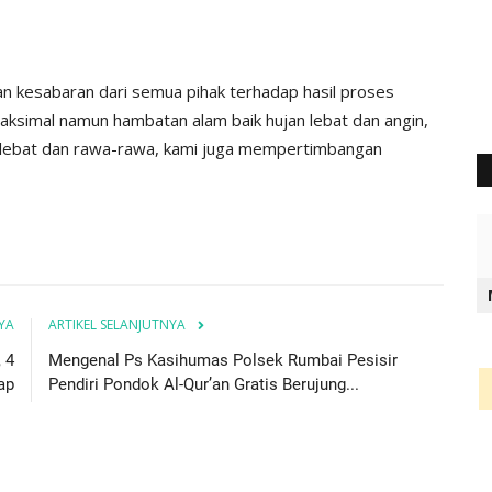
Kesamaan Pandangan Modal...
D
Humas Polres Lembata
Apr 21, 2025
437
Hu
esabaran dari semua pihak terhadap hasil proses
maksimal namun hambatan alam baik hujan lebat dan angin,
n lebat dan rawa-rawa, kami juga mempertimbangan
YA
ARTIKEL SELANJUTNYA
 4
Mengenal Ps Kasihumas Polsek Rumbai Pesisir
ap
Pendiri Pondok Al-Qur’an Gratis Berujung...