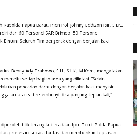
 Kapolda Papua Barat, Irjen Pol. Johnny Eddizon Isir, S.I.K.,
diri dari 60 Personel SAR Brimob, 50 Personel
Bintuni. Seluruh Tim bergerak dengan berjalan kaki
BERANDA
tius Benny Ady Prabowo, S.H., S.I.K., M.Kom., mengatakan
meneliti setiap bagian area yang dilintasi. “Selain
akukan pencarian darat dengan berjalan kaki, menyisir
ngga area-area tersembunyi di sepanjang tepian kali,”
a diperoleh titik terang keberadaan Iptu Tomi. Polda Papua
Polres
Peringati Hari Kartini, Kompolnas:
K
an proses ini secara tuntas dan memberikan kejelasan