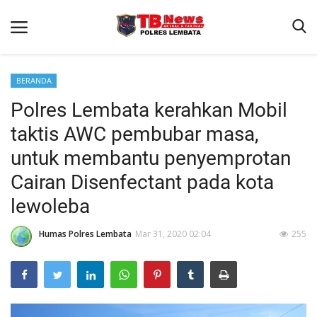
BERANDA
Polres Lembata kerahkan Mobil
Beranda
taktis AWC pembubar masa,
Binkam
untuk membantu penyemprotan
Terms & Conditions
Cairan Disenfectant pada kota
Giat Ops
lewoleba
Reskrim
Humas Polres Lembata
Mar 31, 2020 02:04
255
Polisi Kita
Lantas