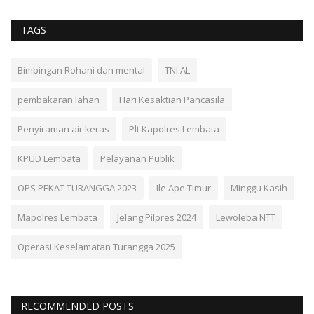
TAGS
Bimbingan Rohani dan mental
TNI AL
pembakaran lahan
Hari Kesaktian Pancasila
Penyiraman air keras
Plt Kapolres Lembata
KPUD Lembata
Pelayanan Publik
OPS PEKAT TURANGGA 2023
Ile Ape Timur
Minggu Kasih
Mapolres Lembata
Jelang Pilpres 2024
Lewoleba NTT
Operasi Keselamatan Turangga 2025
RECOMMENDED POSTS