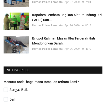
Humas Polres Lembata
Apr 27, 2020
7481
Kapolres Lembata Bagikan Alat Pelindung Diri
( APD ) Dan...
Humas Polres Lembata
Apr 26, 2020
8013
Brigpol Rahman Masan Uba Tergerak Hati
Mendonorkan Darah...
Humas Polres Lembata
Apr 26, 2020
4670
VOTING POLL
Menurut anda, bagaimana tampilan terbaru kami?
Sangat Baik
Baik