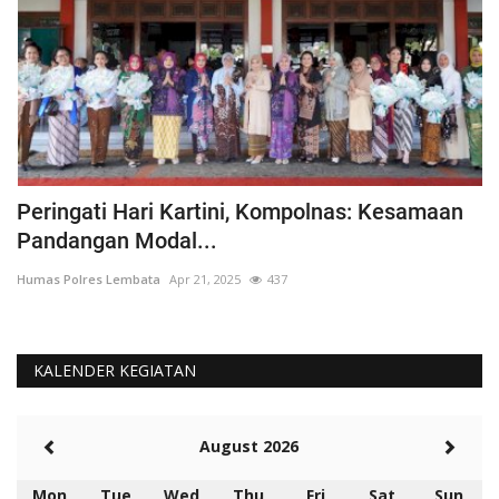
Peringati Hari Kartini, Kompolnas: Kesamaan
K
Pandangan Modal...
Hu
Humas Polres Lembata
Apr 21, 2025
437
KALENDER KEGIATAN
August 2026
Mon
Tue
Wed
Thu
Fri
Sat
Sun