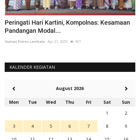
Kecelakaan di GT Ciawi, Tim TAA Dikerahkan
I
b
Humas Polres Lembata
Feb 5, 2025
454
Hu
KALENDER KEGIATAN
August 2026
Mon
Tue
Wed
Thu
Fri
Sat
Sun
1
2
3
4
5
6
7
8
9
10
11
12
13
14
15
16