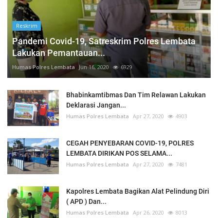
Reskrim
Pandemi Covid-19, Satreskrim Polres Lembata
Lakukan Pemantauan...
Humas Polres Lembata
Jun 16, 2020
6929
Bhabinkamtibmas Dan Tim Relawan Lakukan
Deklarasi Jangan...
Humas Polres Lembata
Apr 27, 2020
4903
CEGAH PENYEBARAN COVID-19, POLRES
LEMBATA DIRIKAN POS SELAMA...
Humas Polres Lembata
Apr 27, 2020
7481
Kapolres Lembata Bagikan Alat Pelindung Diri
( APD ) Dan...
Humas Polres Lembata
Apr 26, 2020
8013