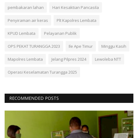
pembakaran lahan
Hari Kesaktian Pancasila
Penyiraman air keras
Plt Kapolres Lembata
KPUD Lembata
Pelayanan Publik
OPS PEKAT TURANGGA 2023
Ile Ape Timur
Minggu Kasih
Mapolres Lembata
Jelang Pilpres 2024
Lewoleba NTT
Operasi Keselamatan Turangga 2025
RECOMMENDED POSTS