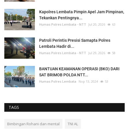
Kapolres Lembata Pimpin Apel Jam Pimpinan,
Tekankan Pentingnya...
Humas Polres Lembata - NTT
Jul 20, 2026
63
Patroli Perintis Presisi Samapta Polres
Lembata Hadir di...
Humas Polres Lembata - NTT
Jul 29, 2026
58
BANTUAN KEAMANAN OPERASI (BKO) DARI
SAT BRIMOB POLDA NTT...
Humas Polres Lembata
Nop 13, 2024
53
TAGS
Bimbingan Rohani dan mental
TNI AL