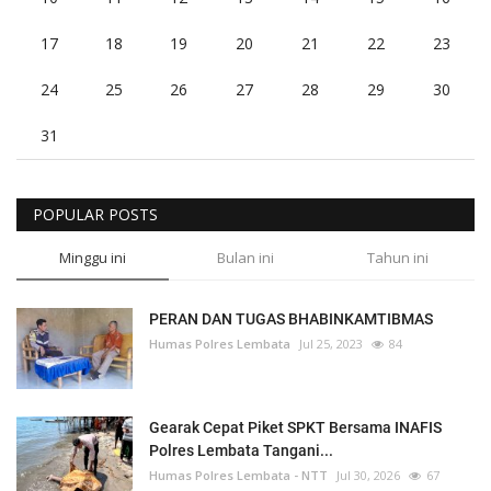
17
18
19
20
21
22
23
24
25
26
27
28
29
30
31
POPULAR POSTS
Minggu ini
Bulan ini
Tahun ini
PERAN DAN TUGAS BHABINKAMTIBMAS
Humas Polres Lembata
Jul 25, 2023
84
Gearak Cepat Piket SPKT Bersama INAFIS
Polres Lembata Tangani...
Humas Polres Lembata - NTT
Jul 30, 2026
67