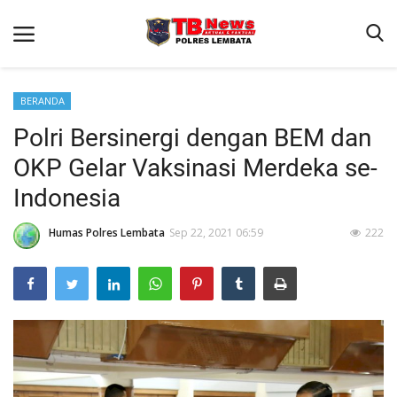
BERANDA
Polri Bersinergi dengan BEM dan
Beranda
OKP Gelar Vaksinasi Merdeka se-
Binkam
Indonesia
Terms & Conditions
Humas Polres Lembata
Sep 22, 2021 06:59
222
Giat Ops
Reskrim
Polisi Kita
Lantas