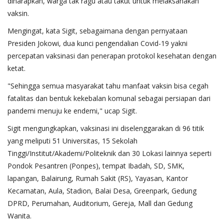
diharapkan, warga tak ragu atau takut untuk melaksanakan
vaksin.
Mengingat, kata Sigit, sebagaimana dengan pernyataan
Presiden Jokowi, dua kunci pengendalian Covid-19 yakni
percepatan vaksinasi dan penerapan protokol kesehatan dengan
ketat.
"Sehingga semua masyarakat tahu manfaat vaksin bisa cegah
fatalitas dan bentuk kekebalan komunal sebagai persiapan dari
pandemi menuju ke endemi," ucap Sigit.
Sigit mengungkapkan, vaksinasi ini diselenggarakan di 96 titik
yang meliputi 51 Universitas, 15 Sekolah
Tinggi/Institut/Akademi/Politeknik dan 30 Lokasi lainnya seperti
Pondok Pesantren (Ponpes), tempat Ibadah, SD, SMK,
lapangan, Balairung, Rumah Sakit (RS), Yayasan, Kantor
Kecamatan, Aula, Stadion, Balai Desa, Greenpark, Gedung
DPRD, Perumahan, Auditorium, Gereja, Mall dan Gedung
Wanita.