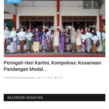
BERANDA
Peringati Hari Kartini, Kompolnas: Kesamaan
K
Pandangan Modal...
Hu
Humas Polres Lembata
Apr 21, 2025
437
KALENDER KEGIATAN