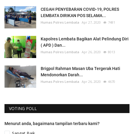
CEGAH PENYEBARAN COVID-19, POLRES
LEMBATA DIRIKAN POS SELAMA...
Humas Polres Lembata
Apr 27, 2020
7481
Kapolres Lembata Bagikan Alat Pelindung Diri
( APD ) Dan...
Humas Polres Lembata
Apr 26, 2020
8013
Brigpol Rahman Masan Uba Tergerak Hati
Mendonorkan Darah...
Humas Polres Lembata
Apr 26, 2020
4670
VOTING POLL
Menurut anda, bagaimana tampilan terbaru kami?
Sangat Baik