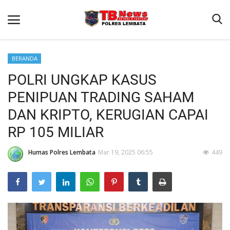
BERANDA
POLRI UNGKAP KASUS
Beranda
PENIPUAN TRADING SAHAM
Binkam
DAN KRIPTO, KERUGIAN CAPAI
Terms & Conditions
RP 105 MILIAR
Giat Ops
Humas Polres Lembata
Mar 19, 2025 06:55
449
Reskrim
Polisi Kita
Lantas