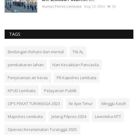
Humas Polres Lembata
Nop 13, 2024
53
TAGS
Bimbingan Rohani dan mental
TNI AL
pembakaran lahan
Hari Kesaktian Pancasila
Penyiraman air keras
Plt Kapolres Lembata
KPUD Lembata
Pelayanan Publik
OPS PEKAT TURANGGA 2023
Ile Ape Timur
Minggu Kasih
Mapolres Lembata
Jelang Pilpres 2024
Lewoleba NTT
Operasi Keselamatan Turangga 2025