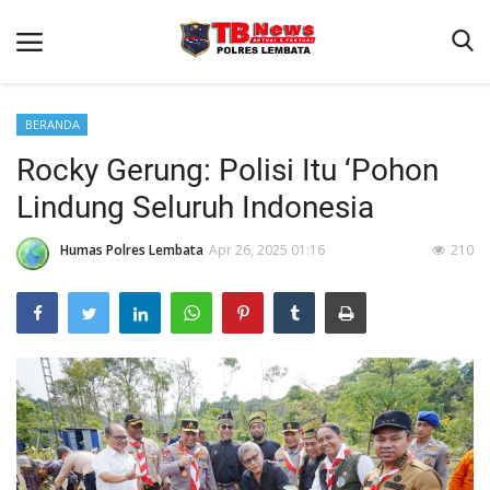
BERANDA
Rocky Gerung: Polisi Itu ‘Pohon
Beranda
Lindung Seluruh Indonesia
Binkam
Terms & Conditions
Humas Polres Lembata
Apr 26, 2025 01:16
210
Giat Ops
Reskrim
Polisi Kita
Lantas