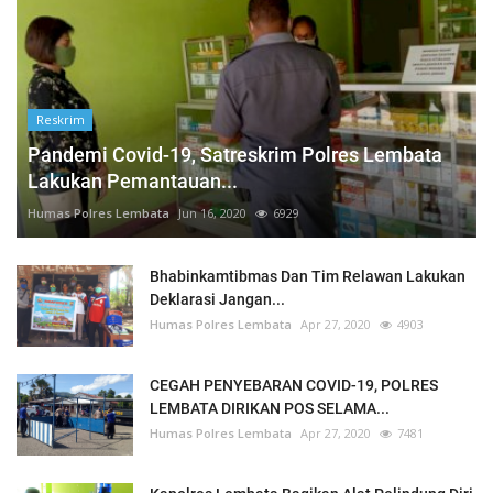
Reskrim
Pandemi Covid-19, Satreskrim Polres Lembata
Lakukan Pemantauan...
Humas Polres Lembata
Jun 16, 2020
6929
Bhabinkamtibmas Dan Tim Relawan Lakukan
Deklarasi Jangan...
Humas Polres Lembata
Apr 27, 2020
4903
CEGAH PENYEBARAN COVID-19, POLRES
LEMBATA DIRIKAN POS SELAMA...
Humas Polres Lembata
Apr 27, 2020
7481