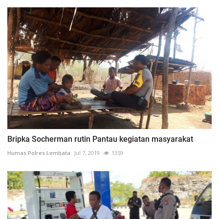
Bripka Socherman rutin Pantau kegiatan masyarakat
Humas Polres Lembata
Jul 7, 2019
1359