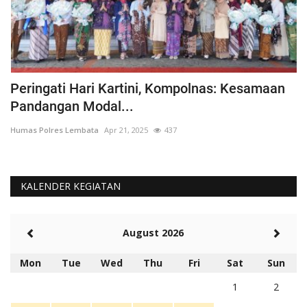
Peringati Hari Kartini, Kompolnas: Kesamaan
K
Pandangan Modal...
Hu
Humas Polres Lembata
Apr 21, 2025
437
KALENDER KEGIATAN
August 2026
Mon
Tue
Wed
Thu
Fri
Sat
Sun
1
2