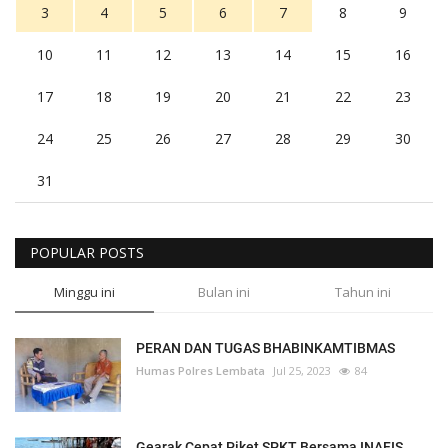
3
4
5
6
7
8
9
10
11
12
13
14
15
16
17
18
19
20
21
22
23
24
25
26
27
28
29
30
31
POPULAR POSTS
Minggu ini
Bulan ini
Tahun ini
PERAN DAN TUGAS BHABINKAMTIBMAS
Humas Polres Lembata
Jul 25, 2023
84
Gearak Cepat Piket SPKT Bersama INAFIS