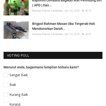
Kapolres Lembata Bagikan Alat Pelindung Diri
( APD ) Dan...
Humas Polres Lembata
Apr 26, 2020
8013
Brigpol Rahman Masan Uba Tergerak Hati
Mendonorkan Darah...
Humas Polres Lembata
Apr 26, 2020
4670
VOTING POLL
Menurut anda, bagaimana tampilan terbaru kami?
Sangat Baik
Baik
Kurang Baik
Kurang