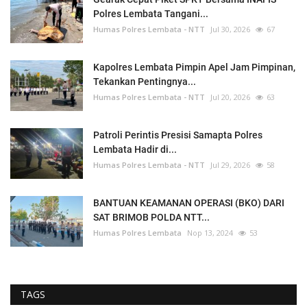
Polres Lembata Tangani...
Humas Polres Lembata - NTT
Jul 30, 2026
67
Kapolres Lembata Pimpin Apel Jam Pimpinan,
Tekankan Pentingnya...
Humas Polres Lembata - NTT
Jul 20, 2026
63
Patroli Perintis Presisi Samapta Polres
Lembata Hadir di...
Humas Polres Lembata - NTT
Jul 29, 2026
58
BANTUAN KEAMANAN OPERASI (BKO) DARI
SAT BRIMOB POLDA NTT...
Humas Polres Lembata
Nop 13, 2024
53
TAGS