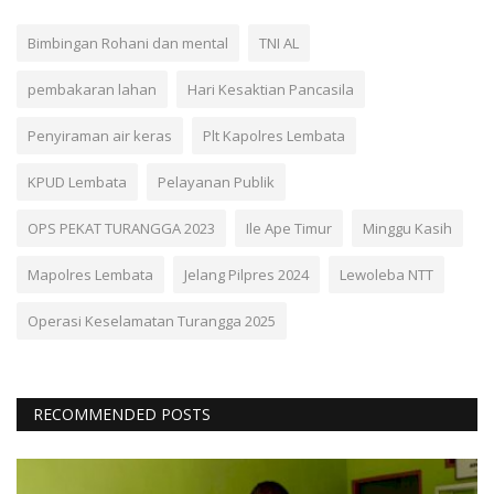
Bimbingan Rohani dan mental
TNI AL
pembakaran lahan
Hari Kesaktian Pancasila
Penyiraman air keras
Plt Kapolres Lembata
KPUD Lembata
Pelayanan Publik
OPS PEKAT TURANGGA 2023
Ile Ape Timur
Minggu Kasih
Mapolres Lembata
Jelang Pilpres 2024
Lewoleba NTT
Operasi Keselamatan Turangga 2025
RECOMMENDED POSTS