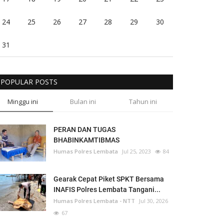
24
25
26
27
28
29
30
31
POPULAR POSTS
Minggu ini
Bulan ini
Tahun ini
PERAN DAN TUGAS
BHABINKAMTIBMAS
Humas Polres Lembata
Jul 25, 2023
84
Gearak Cepat Piket SPKT Bersama
INAFIS Polres Lembata Tangani...
Humas Polres Lembata - NTT
Jul 30, 2026
67