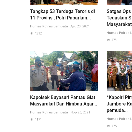
Tangkap 53 Terduga Teroris di
Satgas Ops
11 Provinsi, Polri Paparkan...
Tegaskan S
Masyarakat.
Humas Polres Lembata
Agu 20, 2021
Humas Polres 
1312
473
Kapolsek Buyasuri Pantau Giat
*Kapolri P
Masyarakat Dan Himbau Agar...
Jambore Kar
pemuda...
Humas Polres Lembata
Nop 26, 2021
Humas Polres 
1171
775