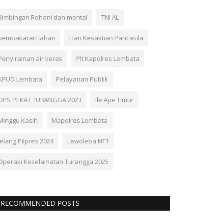
Bimbingan Rohani dan mental
TNI AL
pembakaran lahan
Hari Kesaktian Pancasila
Penyiraman air keras
Plt Kapolres Lembata
KPUD Lembata
Pelayanan Publik
OPS PEKAT TURANGGA 2023
Ile Ape Timur
Minggu Kasih
Mapolres Lembata
Jelang Pilpres 2024
Lewoleba NTT
Operasi Keselamatan Turangga 2025
RECOMMENDED POSTS