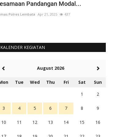
esamaan Pandangan Modal...
Dikerahkan
mas Polres Lembata
Apr 21, 2025
437
Humas Polres Le
KALENDER KEGIATAN
August 2026
Mon
Tue
Wed
Thu
Fri
Sat
Sun
1
2
3
4
5
6
7
8
9
10
11
12
13
14
15
16
17
18
19
20
21
22
23