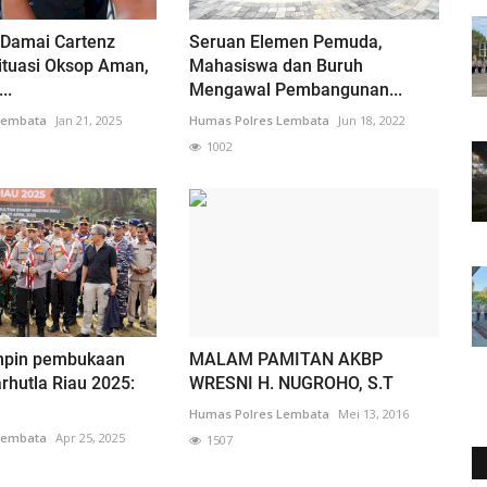
 Damai Cartenz
Seruan Elemen Pemuda,
ituasi Oksop Aman,
Mahasiswa dan Buruh
..
Mengawal Pembangunan...
Lembata
Jan 21, 2025
Humas Polres Lembata
Jun 18, 2022
1002
impin pembukaan
MALAM PAMITAN AKBP
hutla Riau 2025:
WRESNI H. NUGROHO, S.T
Humas Polres Lembata
Mei 13, 2016
Lembata
Apr 25, 2025
1507