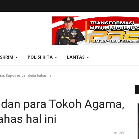
ESKRIM
POLISI KITA
LANTAS
, Kapolres Lembata bahas hal ini
dan para Tokoh Agama,
has hal ini
280