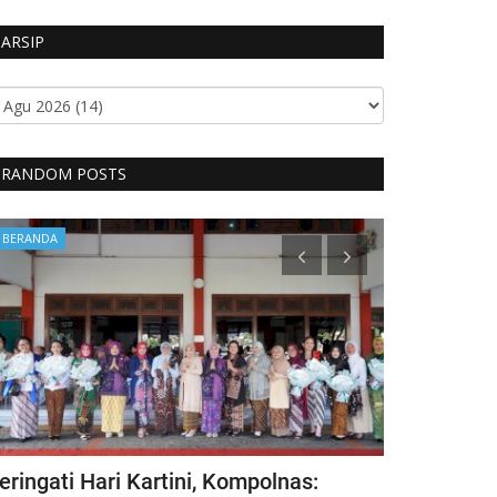
ARSIP
RANDOM POSTS
BERANDA
BERANDA
eringati Hari Kartini, Kompolnas:
Kecelakaan