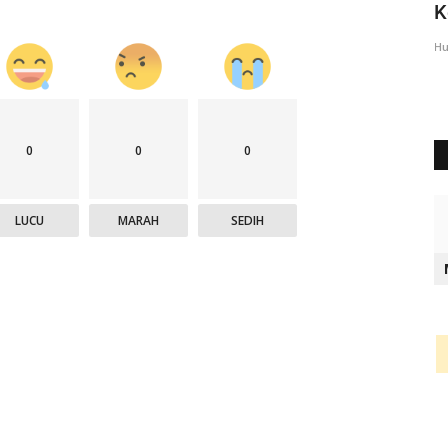
Lembata Berikan Pesan...
K
Humas Polres Lembata
Feb 23, 2023
823
Hu
0
0
0
LUCU
MARAH
SEDIH