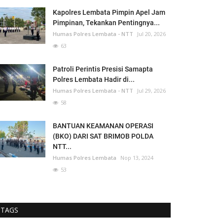
Kapolres Lembata Pimpin Apel Jam
Pimpinan, Tekankan Pentingnya...
Humas Polres Lembata - NTT
Jul 20, 2026
63
Patroli Perintis Presisi Samapta
Polres Lembata Hadir di...
Humas Polres Lembata - NTT
Jul 29, 2026
58
BANTUAN KEAMANAN OPERASI
(BKO) DARI SAT BRIMOB POLDA
NTT...
Humas Polres Lembata
Nop 13, 2024
53
TAGS