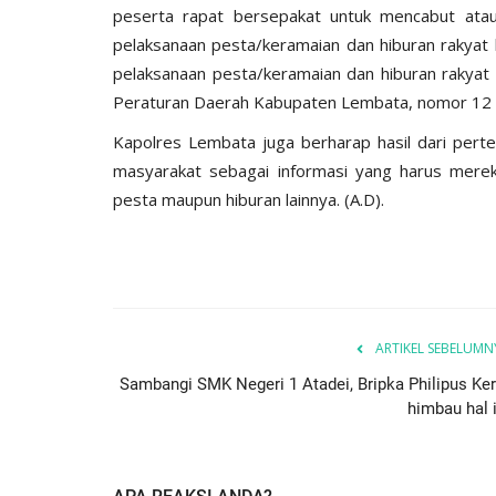
peserta rapat bersepakat untuk mencabut ata
pelaksanaan pesta/keramaian dan hiburan rakya
pelaksanaan pesta/keramaian dan hiburan rakyat l
Peraturan Daerah Kabupaten Lembata, nomor 12 
Kapolres Lembata juga berharap hasil dari pert
masyarakat sebagai informasi yang harus mere
pesta maupun hiburan lainnya. (A.D).
BERANDA
ARTIKEL SEBELUMN
Sambangi SMK Negeri 1 Atadei, Bripka Philipus Ker
himbau hal i
DESA ROMA,
Waspada TPPO, Kapolres Lemba