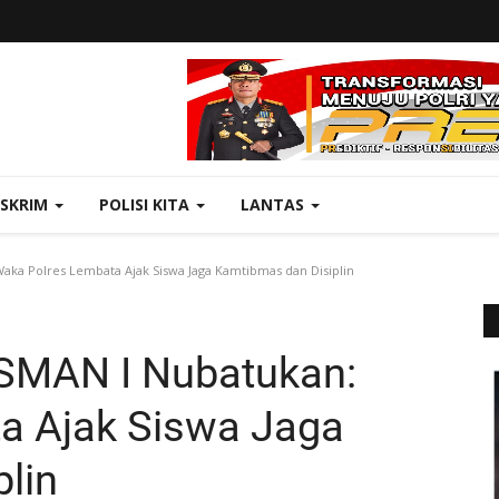
ESKRIM
POLISI KITA
LANTAS
ka Polres Lembata Ajak Siswa Jaga Kamtibmas dan Disiplin
 SMAN I Nubatukan:
a Ajak Siswa Jaga
lin