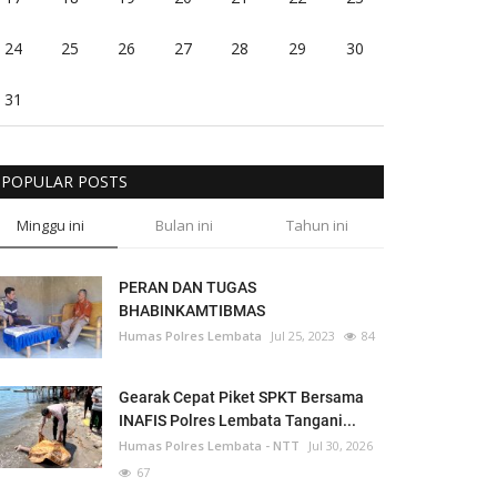
24
25
26
27
28
29
30
31
POPULAR POSTS
Minggu ini
Bulan ini
Tahun ini
PERAN DAN TUGAS
BHABINKAMTIBMAS
Humas Polres Lembata
Jul 25, 2023
84
Gearak Cepat Piket SPKT Bersama
INAFIS Polres Lembata Tangani...
Humas Polres Lembata - NTT
Jul 30, 2026
67