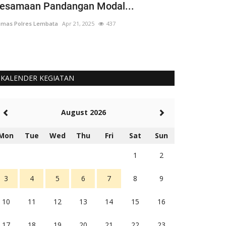
esamaan Pandangan Modal...
Dikerahkan
mas Polres Lembata
Apr 21, 2025
437
Humas Polres Le
KALENDER KEGIATAN
August 2026
Mon
Tue
Wed
Thu
Fri
Sat
Sun
1
2
3
4
5
6
7
8
9
10
11
12
13
14
15
16
17
18
19
20
21
22
23