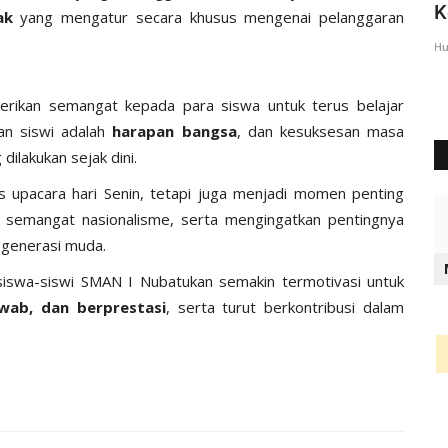
Lembata Berikan Pesan...
K
ak
yang mengatur secara khusus mengenai pelanggaran
Humas Polres Lembata
Feb 23, 2023
823
Hu
rikan semangat kepada para siswa untuk terus belajar
an siswi adalah
harapan bangsa
, dan kesuksesan masa
ilakukan sejak dini.
as upacara hari Senin, tetapi juga menjadi momen penting
semangat nasionalisme, serta mengingatkan pentingnya
n generasi muda.
 siswa-siswi SMAN I Nubatukan semakin termotivasi untuk
awab, dan berprestasi
, serta turut berkontribusi dalam