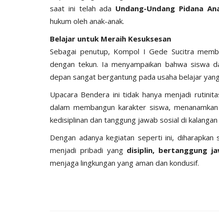
I -
Jangan Termakan Bujuk...
saat ini telah ada
Undang-Undang Pidana An
hukum oleh anak-anak.
Humas Polres Lembata
Jun 9, 2023
942
8
1525
Belajar untuk Meraih Kesuksesan
Sebagai penutup, Kompol I Gede Sucitra membe
dengan tekun. Ia menyampaikan bahwa siswa d
depan sangat bergantung pada usaha belajar yang d
Upacara Bendera ini tidak hanya menjadi rutinit
dalam membangun karakter siswa, menanamkan 
kedisiplinan dan tanggung jawab sosial di kalanga
Dengan adanya kegiatan seperti ini, diharapkan
menjadi pribadi yang
disiplin, bertanggung j
menjaga lingkungan yang aman dan kondusif.