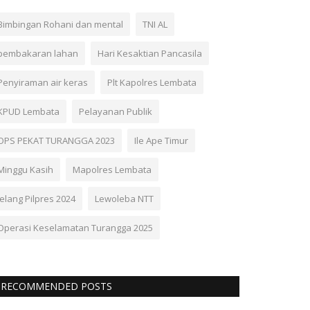
Bimbingan Rohani dan mental
TNI AL
pembakaran lahan
Hari Kesaktian Pancasila
Penyiraman air keras
Plt Kapolres Lembata
KPUD Lembata
Pelayanan Publik
OPS PEKAT TURANGGA 2023
Ile Ape Timur
Minggu Kasih
Mapolres Lembata
Jelang Pilpres 2024
Lewoleba NTT
Operasi Keselamatan Turangga 2025
RECOMMENDED POSTS