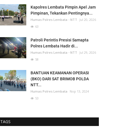
Kapolres Lembata Pimpin Apel Jam
Pimpinan, Tekankan Pentingnya...
Humas Polres Lembata - NTT
Jul 20, 2026
63
Patroli Perintis Presisi Samapta
Polres Lembata Hadir di...
Humas Polres Lembata - NTT
Jul 29, 2026
58
BANTUAN KEAMANAN OPERASI
(BKO) DARI SAT BRIMOB POLDA
NTT...
Humas Polres Lembata
Nop 13, 2024
53
TAGS