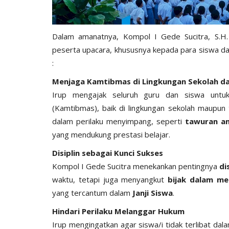
Dalam amanatnya, Kompol I Gede Sucitra, S.H
peserta upacara, khususnya kepada para siswa da
:
Menjaga Kamtibmas di Lingkungan Sekolah d
Irup mengajak seluruh guru dan siswa untu
(Kamtibmas), baik di lingkungan sekolah maupun 
BERANDA
dalam perilaku menyimpang, seperti
tawuran an
yang mendukung prestasi belajar.
Disiplin sebagai Kunci Sukses
Kompol I Gede Sucitra menekankan pentingnya
di
waktu, tetapi juga menyangkut
bijak dalam me
yang tercantum dalam
Janji Siswa
.
Hindari Perilaku Melanggar Hukum
DESA ROMA,
Waspada TPPO, Kapolres Lemba
Irup mengingatkan agar siswa/i tidak terlibat d