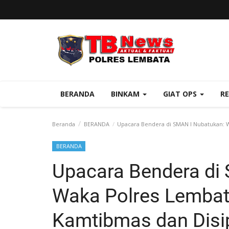
BERANDA
BINKAM
GIAT OPS
R
Beranda
BERANDA
Upacara Bendera di SMAN I Nubatukan: Wa
BERANDA
Upacara Bendera di
Waka Polres Lembat
Kamtibmas dan Disip