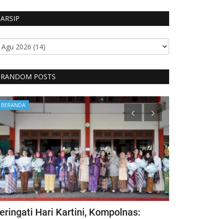
ARSIP
RANDOM POSTS
BERANDA
BERANDA
eringati Hari Kartini, Kompolnas:
Kecelakaan