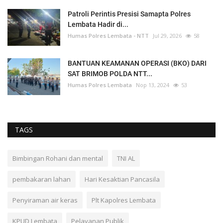
Patroli Perintis Presisi Samapta Polres
Lembata Hadir di...
Humas Polres Lembata - NTT
Jul 29, 2026
58
BANTUAN KEAMANAN OPERASI (BKO) DARI
SAT BRIMOB POLDA NTT...
Humas Polres Lembata
Nop 13, 2024
53
TAGS
Bimbingan Rohani dan mental
TNI AL
pembakaran lahan
Hari Kesaktian Pancasila
Penyiraman air keras
Plt Kapolres Lembata
KPUD Lembata
Pelayanan Publik