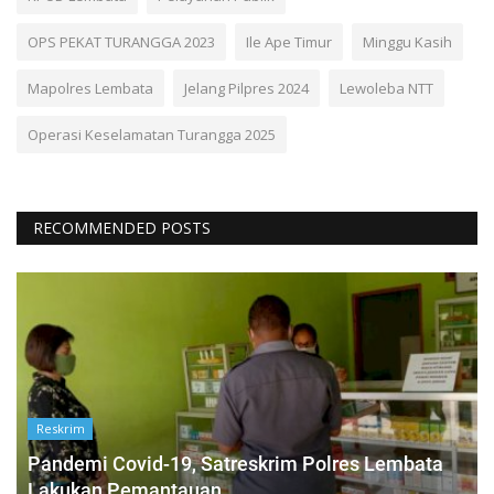
OPS PEKAT TURANGGA 2023
Ile Ape Timur
Minggu Kasih
Mapolres Lembata
Jelang Pilpres 2024
Lewoleba NTT
Operasi Keselamatan Turangga 2025
RECOMMENDED POSTS
Reskrim
Pandemi Covid-19, Satreskrim Polres Lembata
Lakukan Pemantauan...