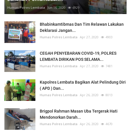
Humas Polres Lembata
Jun 16, 2020
6929
Bhabinkamtibmas Dan Tim Relawan Lakukan
Deklarasi Jangan...
Humas Polres Lembata
Apr 27, 2020
4903
CEGAH PENYEBARAN COVID-19, POLRES
LEMBATA DIRIKAN POS SELAMA...
Humas Polres Lembata
Apr 27, 2020
7481
Kapolres Lembata Bagikan Alat Pelindung Diri
( APD ) Dan...
Humas Polres Lembata
Apr 26, 2020
8013
Brigpol Rahman Masan Uba Tergerak Hati
Mendonorkan Darah...
Humas Polres Lembata
Apr 26, 2020
4670