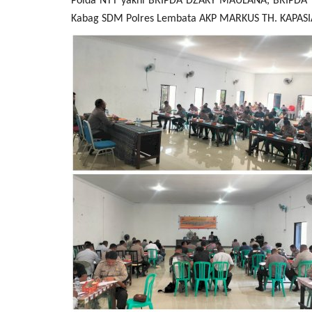
Polda NTT yakni BRIPDA DZAKY MAULANA, BRIPDA 
Kabag SDM Polres Lembata AKP MARKUS TH. KAPASI
BERANDA
DESA ROMA,
Waspada TPPO, Kapolres Lemba