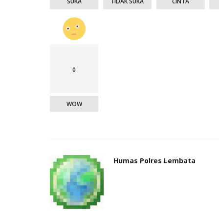
SUKA
TIDAK SUKA
CINTA
0
WOW
Humas Polres Lembata