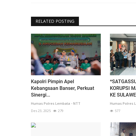
RELATED POSTING
Kapolri Pimpin Apel
*SATGASS
Kebangsaan Banser, Perkuat
KORUPSI M
Sinergi...
KE SULAWES
Humas Polres Lembata - NTT
Humas Polres 
Des 23, 2025
279
577