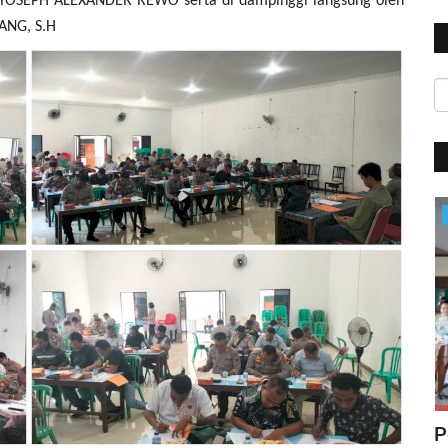
YOSEPH ALEXANDER REWO serta di dampinggi langsung oleh
ANG, S.H
BERANDA
ta :
Patroli Malam Hari, Sat Lantas Polres
P