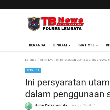
BERANDA
BINKAM
GIAT OPS
R
Beranda
BERANDA
Ini persyaratan utama seorang anggota P
BERANDA
Ini persyaratan uta
dalam penggunaan s
Humas Polres Lembata
Sep 5, 2024 04:07