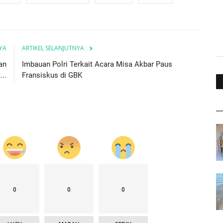
YA
ARTIKEL SELANJUTNYA
an
Imbauan Polri Terkait Acara Misa Akbar Paus
..
Fransiskus di GBK
0
0
0