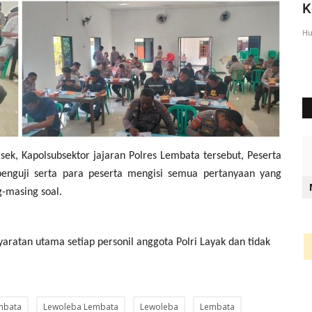
Lembata Berikan Pesan...
K
Humas Polres Lembata
Feb 23, 2023
823
Hu
sek, Kapolsubsektor jajaran Polres Lembata tersebut, Peserta
enguji serta para peserta mengisi semua pertanyaan yang
g-masing soal.
aratan utama setiap personil anggota Polri Layak dan tidak
mbata
Lewoleba Lembata
Lewoleba
Lembata