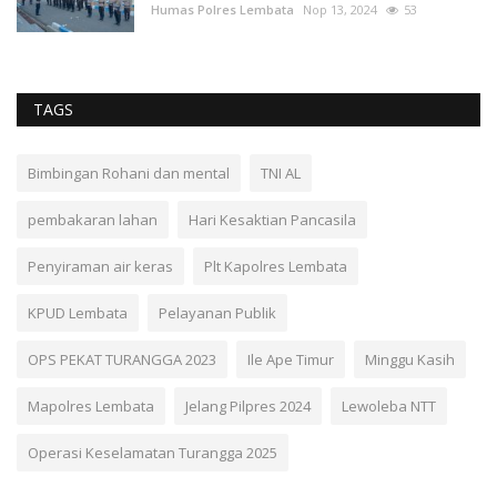
Humas Polres Lembata
Nop 13, 2024
53
TAGS
Bimbingan Rohani dan mental
TNI AL
pembakaran lahan
Hari Kesaktian Pancasila
Penyiraman air keras
Plt Kapolres Lembata
KPUD Lembata
Pelayanan Publik
OPS PEKAT TURANGGA 2023
Ile Ape Timur
Minggu Kasih
Mapolres Lembata
Jelang Pilpres 2024
Lewoleba NTT
Operasi Keselamatan Turangga 2025