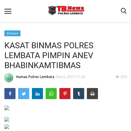
Binkam
KASAT BINMAS POLRES
Beranda
LEMBATA PIMPIN ANEV
Binkam
BHABINKAMTIBMAS
Terms & Conditions
Humas Polres Lembata
Des 5, 2017 11:20
259
Giat Ops
Reskrim
Polisi Kita
Lantas