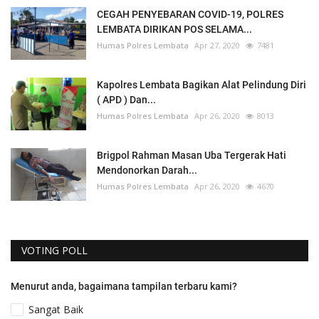
CEGAH PENYEBARAN COVID-19, POLRES
LEMBATA DIRIKAN POS SELAMA...
Humas Polres Lembata
Apr 27, 2020
7481
Kapolres Lembata Bagikan Alat Pelindung Diri
( APD ) Dan...
Humas Polres Lembata
Apr 26, 2020
8013
Brigpol Rahman Masan Uba Tergerak Hati
Mendonorkan Darah...
Humas Polres Lembata
Apr 26, 2020
4670
VOTING POLL
Menurut anda, bagaimana tampilan terbaru kami?
Sangat Baik