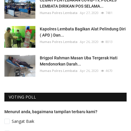
LEMBATA DIRIKAN POS SELAMA...
Humas Polres Lembata
Apr 27, 2020
7481
Kapolres Lembata Bagikan Alat Pelindung Diri
( APD ) Dan...
Humas Polres Lembata
Apr 26, 2020
8013
Brigpol Rahman Masan Uba Tergerak Hati
Mendonorkan Darah...
Humas Polres Lembata
Apr 26, 2020
4670
VOTING POLL
Menurut anda, bagaimana tampilan terbaru kami?
Sangat Baik