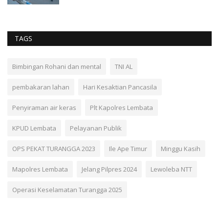
TAGS
Bimbingan Rohani dan mental
TNI AL
pembakaran lahan
Hari Kesaktian Pancasila
Penyiraman air keras
Plt Kapolres Lembata
KPUD Lembata
Pelayanan Publik
OPS PEKAT TURANGGA 2023
Ile Ape Timur
Minggu Kasih
Mapolres Lembata
Jelang Pilpres 2024
Lewoleba NTT
Operasi Keselamatan Turangga 2025