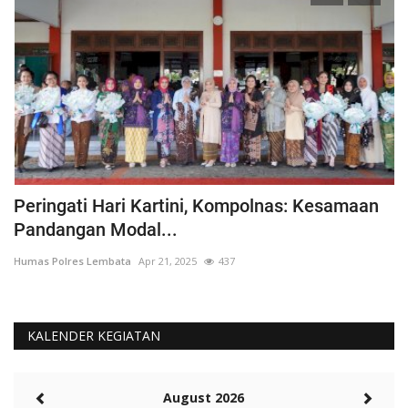
Peringati Hari Kartini, Kompolnas: Kesamaan
K
Pandangan Modal...
Hu
Humas Polres Lembata
Apr 21, 2025
437
KALENDER KEGIATAN
August 2026