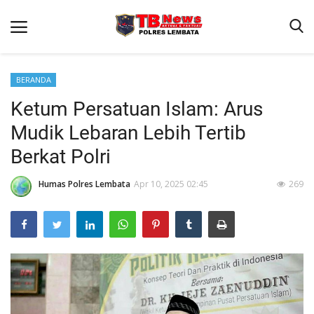
BERANDA
Ketum Persatuan Islam: Arus
Beranda
Mudik Lebaran Lebih Tertib
Binkam
Berkat Polri
Terms & Conditions
Humas Polres Lembata
Apr 10, 2025 02:45
269
Giat Ops
Reskrim
Polisi Kita
Lantas