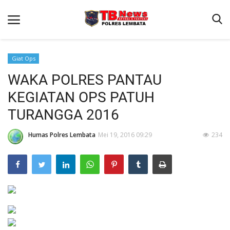
Giat Ops
WAKA POLRES PANTAU
Beranda
KEGIATAN OPS PATUH
Binkam
TURANGGA 2016
Terms & Conditions
Humas Polres Lembata
Mei 19, 2016 09:29
234
Giat Ops
Reskrim
Polisi Kita
Lantas