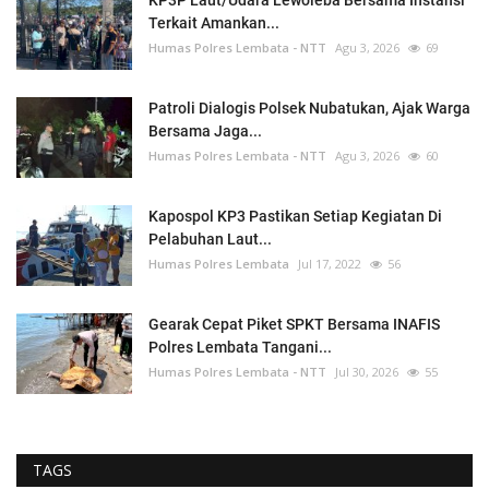
Terkait Amankan...
Humas Polres Lembata - NTT
Agu 3, 2026
69
Patroli Dialogis Polsek Nubatukan, Ajak Warga
Bersama Jaga...
Humas Polres Lembata - NTT
Agu 3, 2026
60
Kapospol KP3 Pastikan Setiap Kegiatan Di
Pelabuhan Laut...
Humas Polres Lembata
Jul 17, 2022
56
Gearak Cepat Piket SPKT Bersama INAFIS
Polres Lembata Tangani...
Humas Polres Lembata - NTT
Jul 30, 2026
55
TAGS