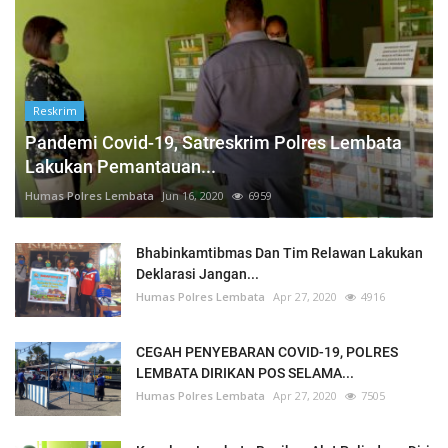
Reskrim
Pandemi Covid-19, Satreskrim Polres Lembata
Lakukan Pemantauan...
Humas Polres Lembata
Jun 16, 2020
6959
Bhabinkamtibmas Dan Tim Relawan Lakukan
Deklarasi Jangan...
Humas Polres Lembata
Apr 27, 2020
4916
CEGAH PENYEBARAN COVID-19, POLRES
LEMBATA DIRIKAN POS SELAMA...
Humas Polres Lembata
Apr 27, 2020
7505