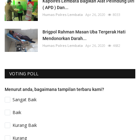
Kapolres Lembata Bagikan Alat Pelindung Diri
( APD ) Dan...
Humas Polres Lembata
Apr 26, 2020
8033
Brigpol Rahman Masan Uba Tergerak Hati
Mendonorkan Darah...
Humas Polres Lembata
Apr 26, 2020
4682
VOTING POLL
Menurut anda, bagaimana tampilan terbaru kami?
Sangat Baik
Baik
Kurang Baik
Kurang