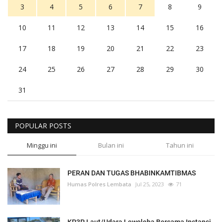
3
4
5
6
7
8
9
10
11
12
13
14
15
16
17
18
19
20
21
22
23
24
25
26
27
28
29
30
31
POPULAR POSTS
Minggu ini
Bulan ini
Tahun ini
PERAN DAN TUGAS BHABINKAMTIBMAS
Humas Polres Lembata
Jul 25, 2023
71
KP3P Laut/Udara Lewoleba Bersama Instansi