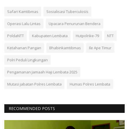
Safari Kamtibmas
Sosialisasi Tuberculosis
Operasi Lalu Lintas
Upacara Penurunan Bendera
PoldaNTT
Kabupaten Lembata
Hutpolrike-79
NTT
Ketahanan Pangan
Bhabinkamtibmas
Ile Ape Timur
Polri Peduli Lingkungan
Pengamanan Jamaah Haji Lembata 2025
Mutasi jabatan Polres Lembata
Humas Polres Lembata
RECOMMENDED POSTS