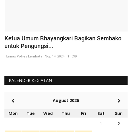
Ketua Umum Bhayangkari Bagikan Sembako
S
untuk Pengungsi...
P
Humas Polres Lembata
Nop 14, 2024
599
Hu
KALENDER KEGIATAN
August 2026
Mon
Tue
Wed
Thu
Fri
Sat
Sun
1
2