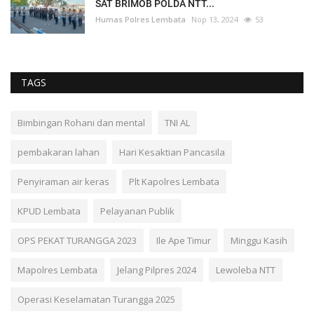
SAT BRIMOB POLDA NTT...
Humas Polres Lembata
Nop 13, 2024
53
TAGS
Bimbingan Rohani dan mental
TNI AL
pembakaran lahan
Hari Kesaktian Pancasila
Penyiraman air keras
Plt Kapolres Lembata
KPUD Lembata
Pelayanan Publik
OPS PEKAT TURANGGA 2023
Ile Ape Timur
Minggu Kasih
Mapolres Lembata
Jelang Pilpres 2024
Lewoleba NTT
Operasi Keselamatan Turangga 2025