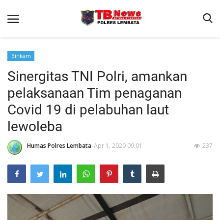
Binkam
Sinergitas TNI Polri, amankan
Beranda
pelaksanaan Tim penaganan
Binkam
Covid 19 di pelabuhan laut
Terms & Conditions
lewoleba
Giat Ops
Humas Polres Lembata
Apr 1, 2020 09:01
237
Reskrim
Polisi Kita
Lantas